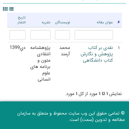
تاریخ
#
عنوان مقاله
نویسندگان
نشریه
انتشار
۱
نقدی بر کتاب
محمد
پژوهشنامه
دي1399
پژوهش و نگارش
آرمند
انتقادی
کتاب دانشگاهی
متون و
برنامه های
علوم
انسانی
نمایش
۱ تا ۱
مورد از کل
۱
مورد.
© تمامی حقوق این وب سایت محفوظ و متعلق به سازمان
مطالعه و تدوین (سمت) است.