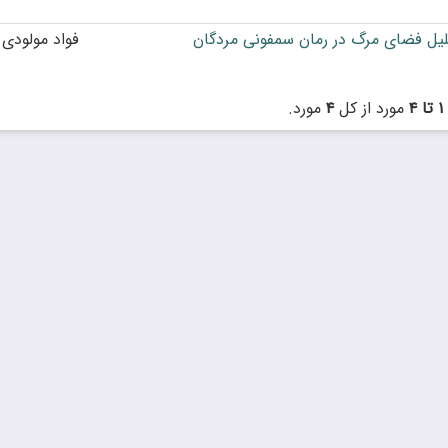
یل ﻓﻀﺎی ﻣﺮگ ﺩﺭ ﺭﻣﺎﻥ ﺳﻤﻔﻮﻧﯽ ﻣﺮﺩﮔﺎﻥ
فواد مولودی
۱ تا ۴
مورد از کل
۴
مورد.