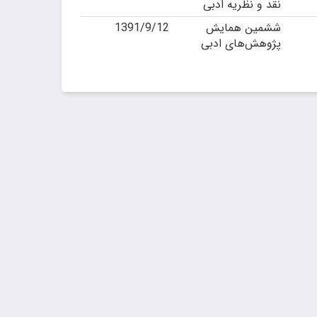
نقد و نظریه ادبی
ﺷﺸﻤﻴﻦ ﻫﻤﺎﯾﺶ
1391/9/12
ﭘﮋﻭﻫﺶﻫﺎی ادبی