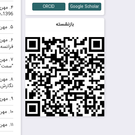
ORCID
Google Scholar
۴.
e،1396.
بازنشسته
۵.
مهری
۶.
مهری
فرانسه،1393
۷.
مهری
"سمت"،پ
۸.
مهری
نگارش ک
۹.
مهری بهرام‌بیگی،ume،1390
۱۰.
مهری
۱۱.
مهری