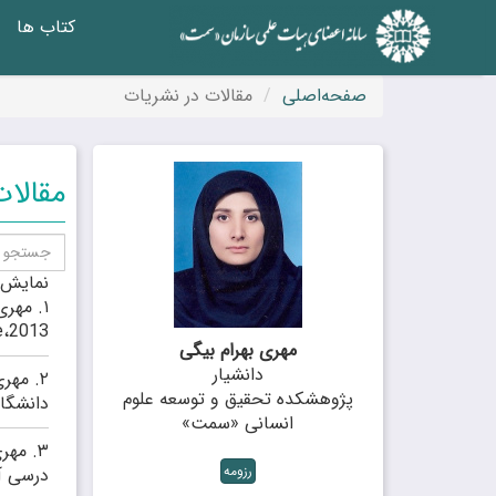
کتاب ها
صفحه‌اصلی
مقالات در نشریات
مقالا
نمایش
۱.
،2013.
مهری بهرام بیگی
دانشیار
۲.
مهری
پژوهشکده تحقیق و توسعه علوم
دانشگاهی،
انسانی «سمت»
۳.
مهری
رزومه
درسی آمو