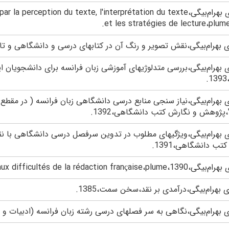
مهری بهرام‌بیگی،rception du texte, l'interprétation du texte
et les stratégies de lecture،plum
 بهرام‌بیگی،نقش تصویر و رنگ آن در کتابهای درسی و دانشگاهی و تاثیر آ
 بهرام‌بیگی،بررسی متدلوژیهای آموزشی زبان فرانسه برای دانشجویان ا
.
 بهرام‌بیگی،نیاز سنجی منابع درسی دانشگاهی زبان فرانسه ( در مقطع 
ژوهش و نگارش کتب دانشگاهی،1392.
 بهرام‌بیگی،ویژگیهای مطلوب در تدوین سرفصل درسی دانشگاهی با ن
تب دانشگاهی،1391.
Les étudiants iraniens face aux difficultés de la rédaction française،pl.
 بهرام‌بیگی،درآمدی بر نقد،سخن سمت،1385.
 بهرام‌بیگی،نگاهی به سر فصلهای درسی رشته زبان فرانسه (ادبیات و م