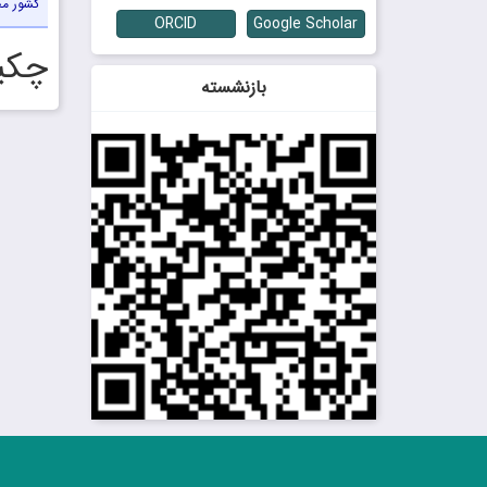
کشور م
ORCID
Google Scholar
چکید
بازنشسته